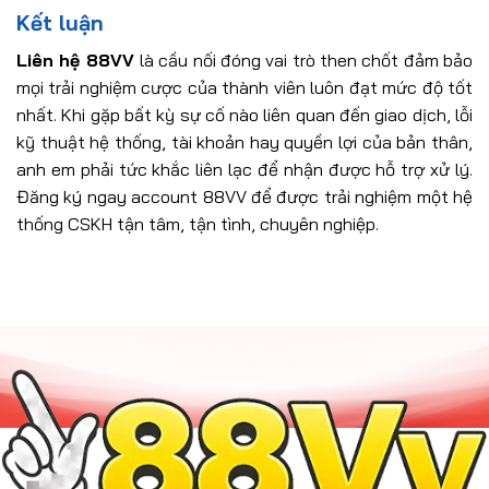
Kết luận
Liên hệ 88VV
là cầu nối đóng vai trò then chốt đảm bảo
mọi trải nghiệm cược của thành viên luôn đạt mức độ tốt
nhất. Khi gặp bất kỳ sự cố nào liên quan đến giao dịch, lỗi
kỹ thuật hệ thống, tài khoản hay quyền lợi của bản thân,
anh em phải tức khắc liên lạc để nhận được hỗ trợ xử lý.
Đăng ký ngay account 88VV để được trải nghiệm một hệ
thống CSKH tận tâm, tận tình, chuyên nghiệp.