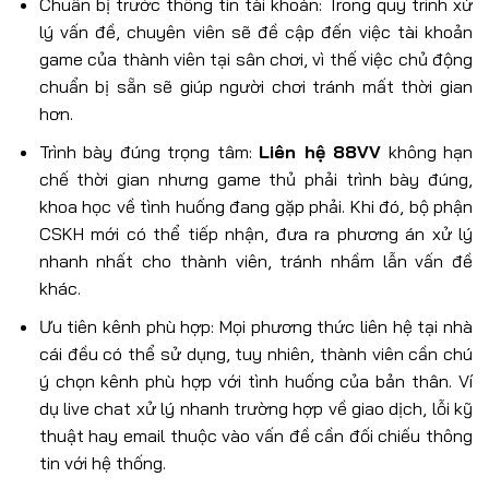
Chuẩn bị trước thông tin tài khoản: Trong quy trình xử
lý vấn đề, chuyên viên sẽ đề cập đến việc tài khoản
game của thành viên tại sân chơi, vì thế việc chủ động
chuẩn bị sẵn sẽ giúp người chơi tránh mất thời gian
hơn.
Trình bày đúng trọng tâm:
Liên hệ 88VV
không hạn
chế thời gian nhưng game thủ phải trình bày đúng,
khoa học về tình huống đang gặp phải. Khi đó, bộ phận
CSKH mới có thể tiếp nhận, đưa ra phương án xử lý
nhanh nhất cho thành viên, tránh nhầm lẫn vấn đề
khác.
Ưu tiên kênh phù hợp: Mọi phương thức liên hệ tại nhà
cái đều có thể sử dụng, tuy nhiên, thành viên cần chú
ý chọn kênh phù hợp với tình huống của bản thân. Ví
dụ live chat xử lý nhanh trường hợp về giao dịch, lỗi kỹ
thuật hay email thuộc vào vấn đề cần đối chiếu thông
tin với hệ thống.