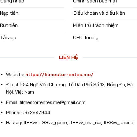
Đăng nhập
Chính sách bảo mật
Nạp tiền
Điều khoản và điều kiện
Rút tiền
Miễn trừ trách nhiệm
Tải app
CEO Tonaly
LIÊN HỆ
Website:
https://filmestorrentes.me/
Địa chỉ: 54 Ngõ Văn Chương, Tổ Dân Phố Số 12, Đống Đa, Hà
Nội, Việt Nam
Email:
filmestorrentes.me@gmail.com
Phone: 0972947944
Hastag: #88vv, #88vv_game, #88vv_nha_cai, #88vv_casino