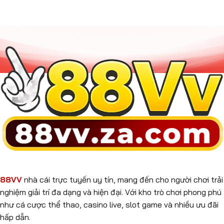
07/07/2026
World
Đào
–
Cup
Nha
Vòng
Vs
1/16
Tây
World
Ban
Cup
Nha
–
Vòng
1/16
World
Cup
2026
88VV
nhà cái trực tuyến uy tín, mang đến cho người chơi trải
nghiệm giải trí đa dạng và hiện đại. Với kho trò chơi phong phú
như cá cược thể thao, casino live, slot game và nhiều ưu đãi
hấp dẫn.