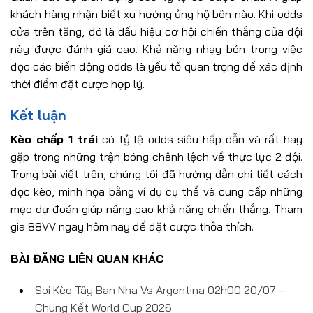
khách hàng nhận biết xu hướng ủng hộ bên nào. Khi odds
cửa trên tăng, đó là dấu hiệu cơ hội chiến thắng của đội
này được đánh giá cao. Khả năng nhạy bén trong việc
đọc các biến động odds là yếu tố quan trọng để xác định
thời điểm đặt cược hợp lý.
Kết luận
Kèo chấp 1 trái
có tỷ lệ odds siêu hấp dẫn và rất hay
gặp trong những trận bóng chênh lệch về thực lực 2 đội.
Trong bài viết trên, chúng tôi đã hướng dẫn chi tiết cách
đọc kèo, minh họa bằng ví dụ cụ thể và cung cấp những
mẹo dự đoán giúp nâng cao khả năng chiến thắng. Tham
gia 88VV ngay hôm nay để đặt cược thỏa thích.
BÀI ĐĂNG LIÊN QUAN KHÁC
Soi Kèo Tây Ban Nha Vs Argentina 02h00 20/07 –
Chung Kết World Cup 2026