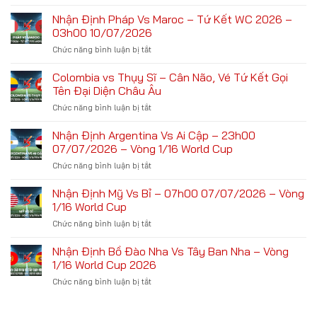
Tây
Anh
Nhà
Ban
Nhận Định Pháp Vs Maroc – Tứ Kết WC 2026 –
–
ĐKVĐ
Nha
Tứ
03h00 10/07/2026
Vào
vs
Kết
Bán
ở
Chức năng bình luận bị tắt
Bỉ
World
Kết
Nhận
–
Cup
WC
Định
Colombia vs Thụy Sĩ – Cân Não, Vé Tứ Kết Gọi
Vé
2026
2026
Pháp
Bán
Tên Đại Diện Châu Âu
–
Vs
Kết
04h00
ở
Chức năng bình luận bị tắt
Maroc
Xứng
12/07
Colombia
–
Đáng
vs
Nhận Định Argentina Vs Ai Cập – 23h00
Tứ
Cho
Thụy
Kết
07/07/2026 – Vòng 1/16 World Cup
La
Sĩ
WC
Roja
ở
Chức năng bình luận bị tắt
–
2026
Nhận
Cân
–
Định
Nhận Định Mỹ Vs Bỉ – 07h00 07/07/2026 – Vòng
Não,
03h00
Argentina
Vé
1/16 World Cup
10/07/2026
Vs
Tứ
ở
Chức năng bình luận bị tắt
Ai
Kết
Nhận
Cập
Gọi
Định
Nhận Định Bồ Đào Nha Vs Tây Ban Nha – Vòng
–
Tên
Mỹ
23h00
1/16 World Cup 2026
Đại
Vs
07/07/2026
Diện
ở
Chức năng bình luận bị tắt
Bỉ
–
Châu
Nhận
–
Vòng
Âu
Định
07h00
1/16
Bồ