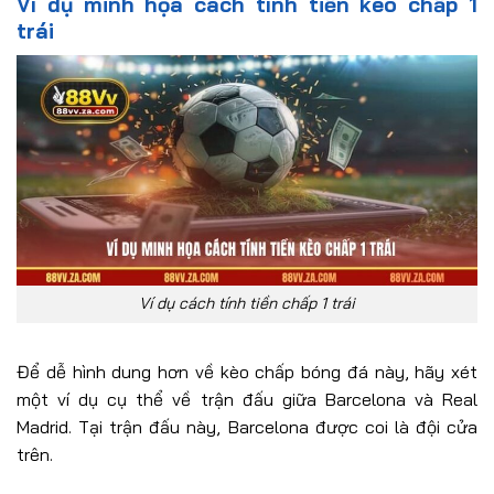
Ví dụ minh họa cách tính tiền kèo chấp 1
trái
Ví dụ cách tính tiền chấp 1 trái
Để dễ hình dung hơn về kèo chấp bóng đá này, hãy xét
một ví dụ cụ thể về trận đấu giữa Barcelona và Real
Madrid. Tại trận đấu này, Barcelona được coi là đội cửa
trên.