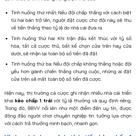
Tình huống thứ nhất: Nếu đội chấp thắng với cách biệt
từ hai bàn trở lên, người đặt cược cho đội này sẽ thu
về tiền thắng theo tỷ lệ do nhà cái đưa ra.
Tình huống thứ hai: Khi trận đấu kết thúc với tỷ số
hòa, tất cả cược thủ, bất kể chọn cửa trên hay cửa
dưới, sẽ nhận lại toàn bộ số tiền đã đặt.
Tình huống thứ ba: Nếu đội chấp không thắng hoặc đội
yếu hơn giành chiến thắng chung cuộc, những ai đặt
cửa trên sẽ mất toàn bộ số tiền đã cược.
Hiện nay, thị trường cá cược ghi nhận nhiều nhà cái triển
khai
kèo chấp 1 trái
với tỷ lệ thưởng và quy định riêng.
Trong đó, 88VV nổi lên như một điểm đến uy tín, được
đông đảo người chơi chuyên nghiệp tin tưởng lựa chọn
với cách trả thưởng minh bạch, nhanh gọn.