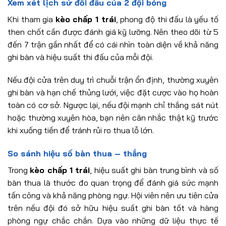
Xem xét lịch sử đối đầu của 2 đội bóng
Khi tham gia
kèo chấp 1 trái
, phong độ thi đấu là yếu tố
then chốt cần được đánh giá kỹ lưỡng. Nên theo dõi từ 5
đến 7 trận gần nhất để có cái nhìn toàn diện về khả năng
ghi bàn và hiệu suất thi đấu của mỗi đội.
Nếu đội cửa trên duy trì chuỗi trận ổn định, thường xuyên
ghi bàn và hạn chế thủng lưới, việc đặt cược vào họ hoàn
toàn có cơ sở. Ngược lại, nếu đội mạnh chỉ thắng sát nút
hoặc thường xuyên hòa, bạn nên cân nhắc thật kỹ trước
khi xuống tiền để tránh rủi ro thua lỗ lớn.
So sánh hiệu số bàn thua – thắng
Trong
kèo chấp 1 trái
, hiệu suất ghi bàn trung bình và số
bàn thua là thước đo quan trọng để đánh giá sức mạnh
tấn công và khả năng phòng ngự. Hội viên nên ưu tiên cửa
trên nếu đội đó sở hữu hiệu suất ghi bàn tốt và hàng
phòng ngự chắc chắn. Dựa vào những dữ liệu thực tế