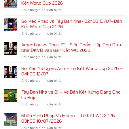
Pháp
02h00
Kết World Cup 2026
Vs
20/07
ở
Chức năng bình luận bị tắt
Anh
–
Soi
–
Chung
Kèo
Soi Kèo Pháp vs Tây Ban Nha- 02h00 15/07- Bán
04h00
Kết
Anh
19/07
Kết World Cup 2026
World
vs
–
Cup
ở
Chức năng bình luận bị tắt
Argentina
Tranh
2026
Soi
–
Hạng
Kèo
Argentina vs Thụy Sĩ – Siêu Phẩm Hiệp Phụ Đưa
02h00
3
Pháp
16/07
Nhà ĐKVĐ Vào Bán Kết WC 2026
World
vs
–
Cup
ở
Chức năng bình luận bị tắt
Tây
Bán
2026
Argentina
Ban
Kết
vs
Soi Kèo Na Uy vs Anh – Tứ Kết World Cup 2026 –
Nha-
World
Thụy
02h00
04h00 12/07
Cup
Sĩ
15/07-
2026
ở
Chức năng bình luận bị tắt
–
Bán
Soi
Siêu
Kết
Kèo
Tây Ban Nha vs Bỉ – Vé Bán Kết Xứng Đáng Cho
Phẩm
World
Na
Hiệp
La Roja
Cup
Uy
Phụ
2026
ở
Chức năng bình luận bị tắt
vs
Đưa
Tây
Anh
Nhà
Ban
Nhận Định Pháp Vs Maroc – Tứ Kết WC 2026 –
–
ĐKVĐ
Nha
Tứ
03h00 10/07/2026
Vào
vs
Kết
Bán
ở
Chức năng bình luận bị tắt
Bỉ