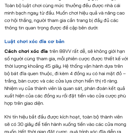
Toàn bộ luật chơi cùng mức thưởng đều được nhà cái
minh bạch ngay từ đầu. Muốn chơi hiệu quả và nâng cao
cơ hội thắng, người tham gia cần trang bị đầy đủ các
thông tin quan trọng được đề cập bên dưới:
Luật chơi xóc đĩa cơ bản
Cách chơi xóc đĩa
trên 88VV rất dễ, sẽ không giới hạn
số người cùng tham gia, mỗi phiên cược được thiết kế với
thời lượng khoảng 45 giây. Hệ thống vận hành dựa trên
bộ bát đĩa quen thuộc, đi kèm 4 đồng xu có hai mặt đỏ –
trắng, bàn cược và các cửa lựa chọn hiển thị rõ ràng.
Nhiệm vụ của thành viên là quan sát, phán đoán kết quả
xuất hiện của các đồng xu rồi đặt tiền vào cửa cược phù
hợp trên giao diện.
Khi tín hiệu bắt đầu được kích hoạt, toàn bộ thành viên
sẽ có 30 giây để tiến hành xuống tiền vào các cửa mong
muốn. Hết thời gian đặt cược, quá trình xóc đĩa diễn ra