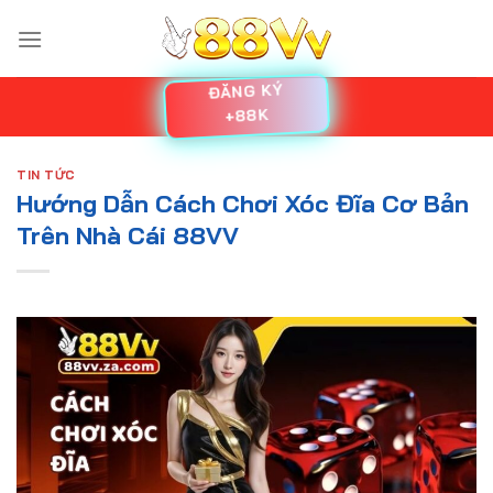
Chuyển
đến
nội
ĐĂNG KÝ
dung
+88K
TIN TỨC
Hướng Dẫn Cách Chơi Xóc Đĩa Cơ Bản
Trên Nhà Cái 88VV